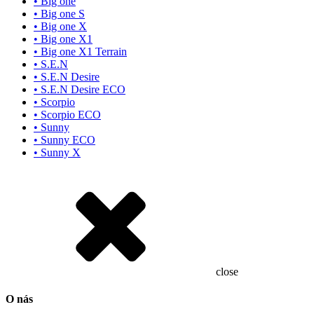
• Big one
• Big one S
• Big one X
• Big one X1
• Big one X1 Terrain
• S.E.N
• S.E.N Desire
• S.E.N Desire ECO
• Scorpio
• Scorpio ECO
• Sunny
• Sunny ECO
• Sunny X
close
O nás