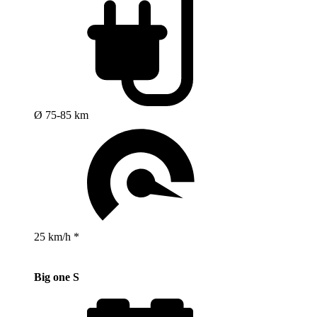
Ø 75-85 km
25 km/h *
Big one S