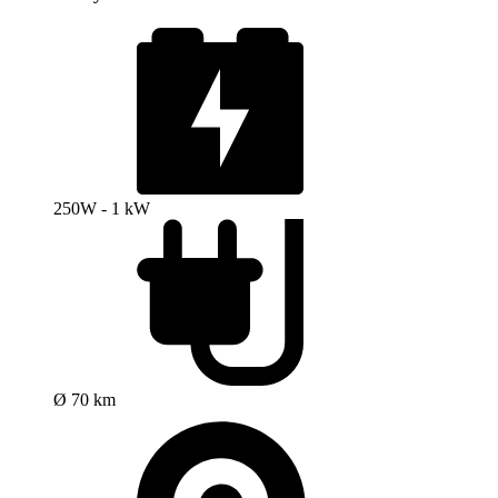
250W - 1 kW
Ø 70 km