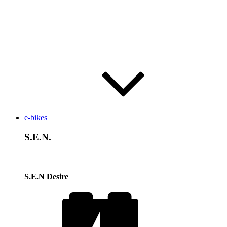
e-bikes
S.E.N.
S.E.N Desire