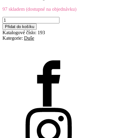
97 skladem (dostupné na objednávku)
Duše
12"
Přidat do košíku
(62-
Katalogové číslo:
193
203)
Kategorie:
Duše
AV
zahnutý
množství