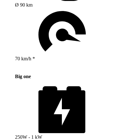
Ø 90 km
70 km/h *
Big one
250W - 1 kW