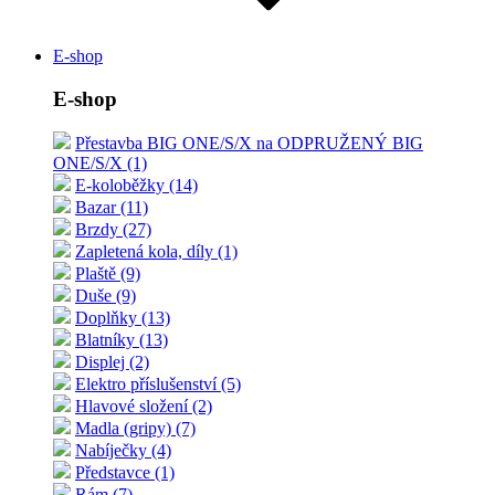
E-shop
E-shop
Přestavba BIG ONE/S/X na ODPRUŽENÝ BIG
ONE/S/X (1)
E-koloběžky (14)
Bazar (11)
Brzdy (27)
Zapletená kola, díly (1)
Plaště (9)
Duše (9)
Doplňky (13)
Blatníky (13)
Displej (2)
Elektro příslušenství (5)
Hlavové složení (2)
Madla (gripy) (7)
Nabíječky (4)
Představce (1)
Rám (7)