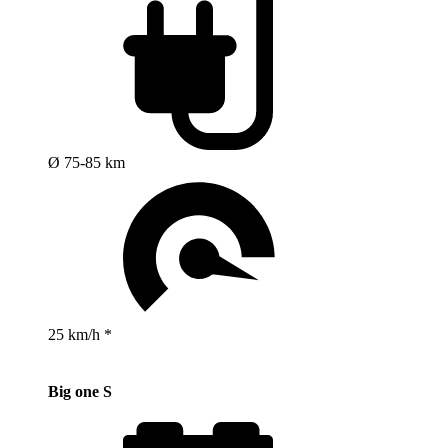
Ø 75-85 km
25 km/h *
Big one S