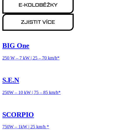
E-KOLOBĚŽKY
NABÍDKA
ZJISTIT VÍCE
O HUGOBIKE
BIG One
250 W – 7 kW | 25 – 70 km/h*
S.E.N
250W – 10 kW | 75 – 85 km/h*
SCORPIO
750W – 1kW | 25 km/h *