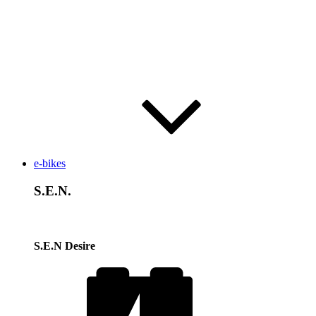
e-bikes
S.E.N.
S.E.N Desire