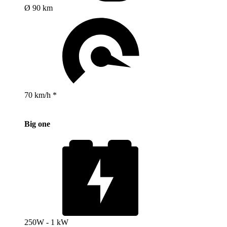
Ø 90 km
70 km/h *
Big one
250W - 1 kW