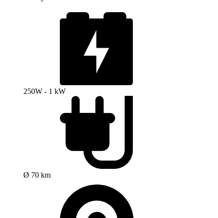
250W - 1 kW
Ø 70 km