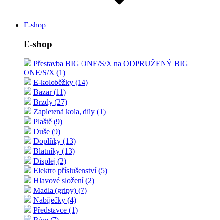
E-shop
E-shop
Přestavba BIG ONE/S/X na ODPRUŽENÝ BIG
ONE/S/X (1)
E-koloběžky (14)
Bazar (11)
Brzdy (27)
Zapletená kola, díly (1)
Plaště (9)
Duše (9)
Doplňky (13)
Blatníky (13)
Displej (2)
Elektro příslušenství (5)
Hlavové složení (2)
Madla (gripy) (7)
Nabíječky (4)
Představce (1)
Rám (7)