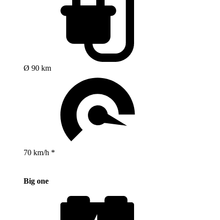
Ø 90 km
70 km/h *
Big one