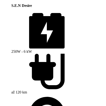
S.E.N Desire
250W - 6 kW
až 120 km