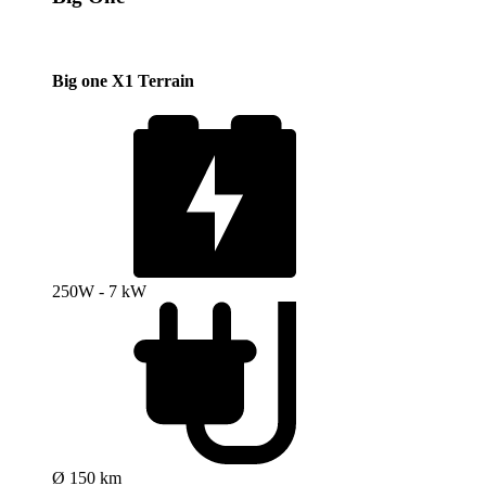
Big one X1 Terrain
250W - 7 kW
Ø 150 km