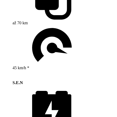
až 70 km
45 km/h *
S.E.N