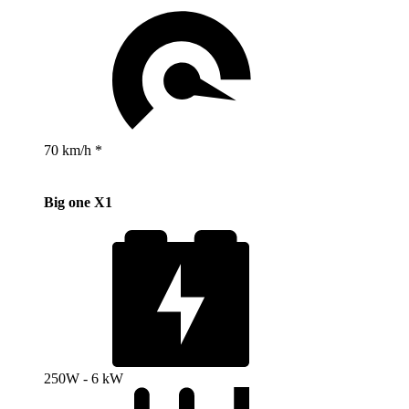
70 km/h *
Big one X1
250W - 6 kW