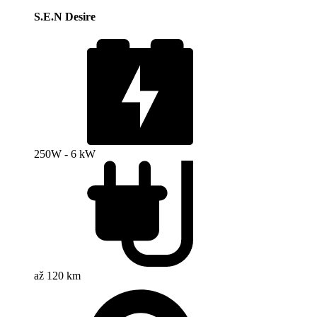
S.E.N Desire
250W - 6 kW
až 120 km