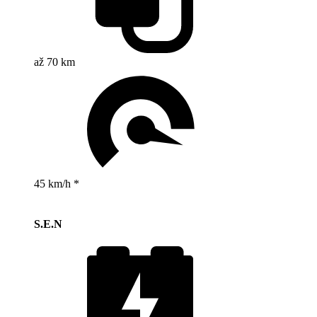
až 70 km
45 km/h *
S.E.N