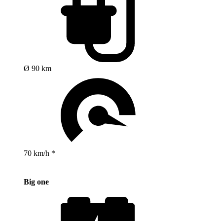
Ø 90 km
70 km/h *
Big one