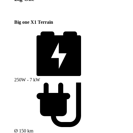
Big one X1 Terrain
250W - 7 kW
Ø 150 km