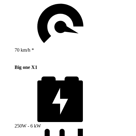
70 km/h *
Big one X1
250W - 6 kW