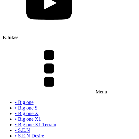
E-bikes
Menu
• Big one
• Big one S
• Big one X
• Big one X1
• Big one X1 Terrain
• S.E.N
• S.E.N Desire