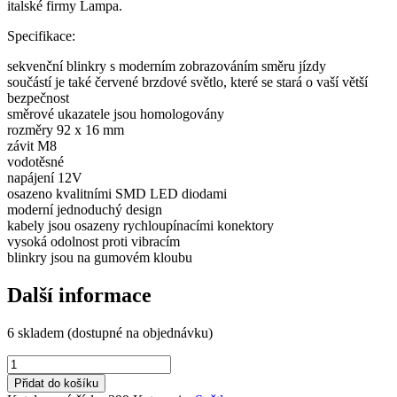
italské firmy Lampa.
Specifikace:
sekvenční blinkry s moderním zobrazováním směru jízdy
součástí je také červené brzdové světlo, které se stará o vaší větší
bezpečnost
směrové ukazatele jsou homologovány
rozměry 92 x 16 mm
závit M8
vodotěsné
napájení 12V
osazeno kvalitními SMD LED diodami
moderní jednoduchý design
kabely jsou osazeny rychloupínacími konektory
vysoká odolnost proti vibracím
blinkry jsou na gumovém kloubu
Další informace
6 skladem (dostupné na objednávku)
Zadní
sekvenční
Přidat do košíku
LED