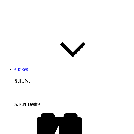
e-bikes
S.E.N.
S.E.N Desire