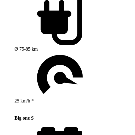
Ø 75-85 km
25 km/h *
Big one S