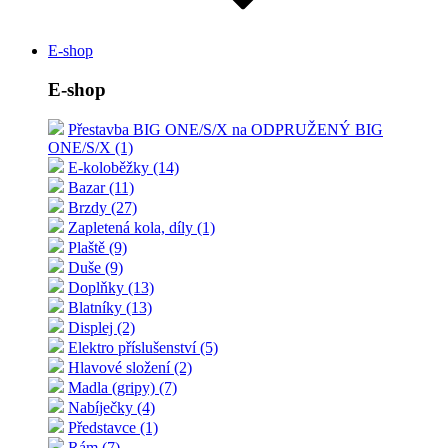
E-shop
E-shop
Přestavba BIG ONE/S/X na ODPRUŽENÝ BIG
ONE/S/X (1)
E-koloběžky (14)
Bazar (11)
Brzdy (27)
Zapletená kola, díly (1)
Plaště (9)
Duše (9)
Doplňky (13)
Blatníky (13)
Displej (2)
Elektro příslušenství (5)
Hlavové složení (2)
Madla (gripy) (7)
Nabíječky (4)
Představce (1)
Rám (7)