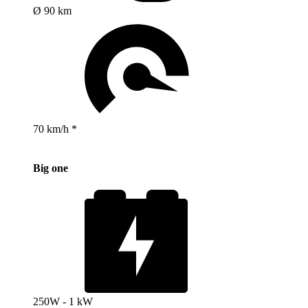
Ø 90 km
70 km/h *
Big one
250W - 1 kW