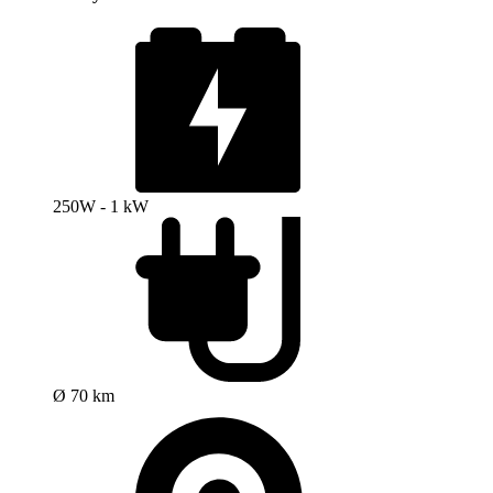
250W - 1 kW
Ø 70 km