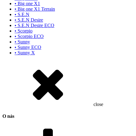
• Big one X1
• Big one X1 Terrain
• S.E.N
• S.E.N Desire
• S.E.N Desire ECO
• Scorpio
• Scorpio ECO
• Sunny
• Sunny ECO
• Sunny X
close
O nás