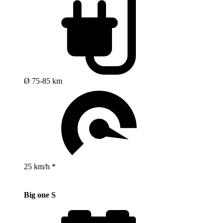
Ø 75-85 km
25 km/h *
Big one S