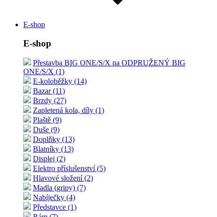
E-shop
E-shop
Přestavba BIG ONE/S/X na ODPRUŽENÝ BIG
ONE/S/X (1)
E-koloběžky (14)
Bazar (11)
Brzdy (27)
Zapletená kola, díly (1)
Plaště (9)
Duše (9)
Doplňky (13)
Blatníky (13)
Displej (2)
Elektro příslušenství (5)
Hlavové složení (2)
Madla (gripy) (7)
Nabíječky (4)
Představce (1)
Rám (7)