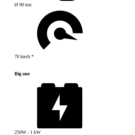
Ø 90 km
70 km/h *
Big one
250W - 1 kW