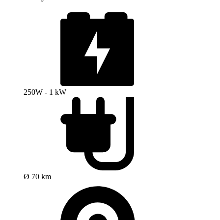
250W - 1 kW
Ø 70 km