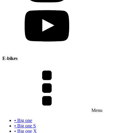
E-bikes
Menu
• Big one
• Big one S
• Big one X