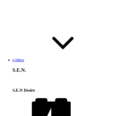
e-bikes
S.E.N.
S.E.N Desire