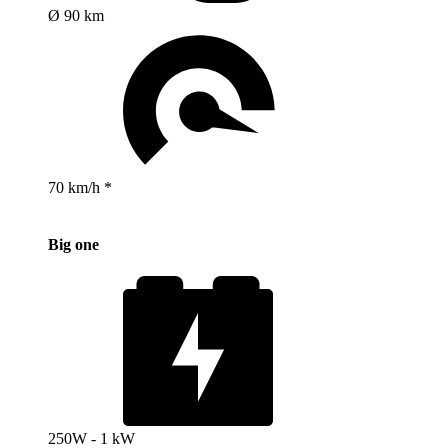
Ø 90 km
70 km/h *
Big one
250W - 1 kW