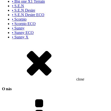
• Big one X1 Terrain
• S.E.N
• S.E.N Desire
• S.E.N Desire ECO
• Scorpio
• Scorpio ECO
• Sunny
• Sunny ECO
• Sunny X
close
O nás