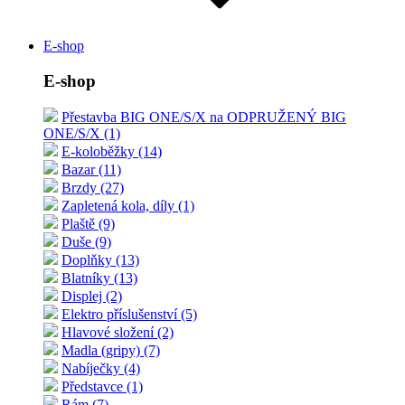
E-shop
E-shop
Přestavba BIG ONE/S/X na ODPRUŽENÝ BIG
ONE/S/X (1)
E-koloběžky (14)
Bazar (11)
Brzdy (27)
Zapletená kola, díly (1)
Plaště (9)
Duše (9)
Doplňky (13)
Blatníky (13)
Displej (2)
Elektro příslušenství (5)
Hlavové složení (2)
Madla (gripy) (7)
Nabíječky (4)
Představce (1)
Rám (7)