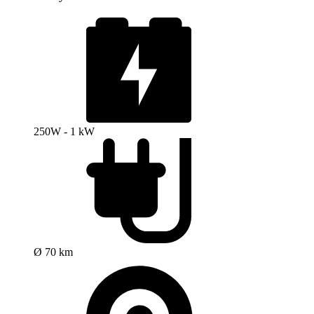
250W - 1 kW
Ø 70 km