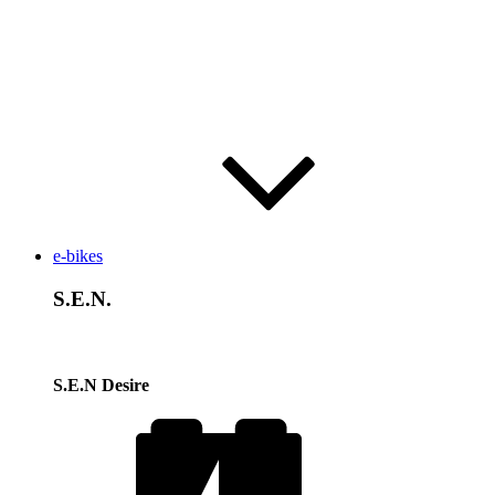
e-bikes
S.E.N.
S.E.N Desire