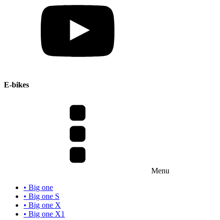
E-bikes
Menu
• Big one
• Big one S
• Big one X
• Big one X1