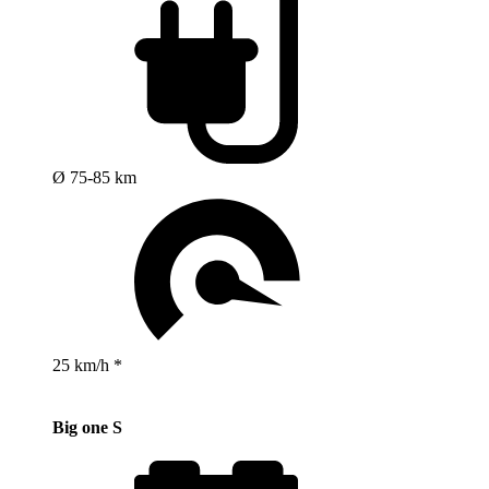
Ø 75-85 km
25 km/h *
Big one S