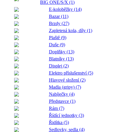
BIG ONE/S/X (1)
E-koloběžky (14)
Bazar (11)
Brzdy (27)
Zapletená kola, díly (1)
Plaště (9)
Duše (9)
Doplňky (13)
Blatníky (13)
Displej (2)
Elektro příslušenství (5)
Hlavové složení (2)
Madla (gripy) (7)
Nabíječky (4)
Představce (1)
Rám (7)
Řídící jednotky (3)
Řidítka (5)
Sedlovky, sedla (4)