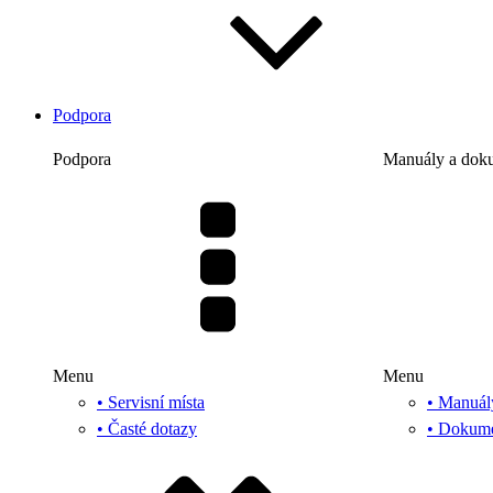
Podpora
Podpora
Manuály a dok
Menu
Menu
• Servisní místa
• Manuál
• Časté dotazy
• Dokum