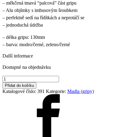
– měkčená tmavá “palcová” část gripu
– Alu objímky s imbusovým šroubkem
– perfektně sedí na řídítkách a neprotáčí se
– jednoduchá údržba
– délka gripu: 130mm
– barva: modro/černé, zeleno/černé
Další informace
Dostupné na objednávku
gripy
Rock
Přidat do košíku
Machine
Katalogové číslo:
391
Kategorie:
Madla (gripy)
Enduro
modro/
černé
(
RM140232)
množství