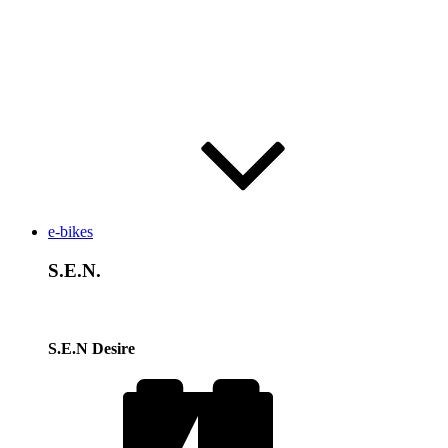
e-bikes
S.E.N.
S.E.N Desire