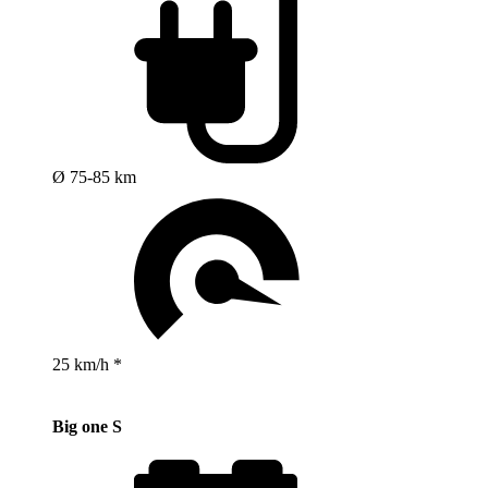
Ø 75-85 km
25 km/h *
Big one S