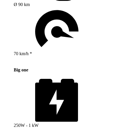
Ø 90 km
70 km/h *
Big one
250W - 1 kW