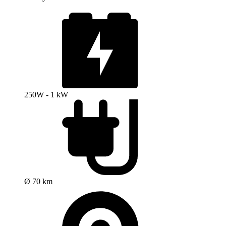
250W - 1 kW
Ø 70 km