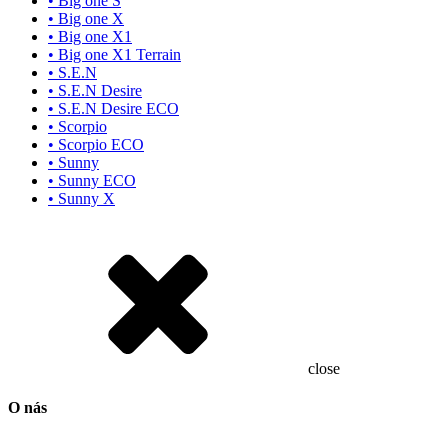
• Big one S
• Big one X
• Big one X1
• Big one X1 Terrain
• S.E.N
• S.E.N Desire
• S.E.N Desire ECO
• Scorpio
• Scorpio ECO
• Sunny
• Sunny ECO
• Sunny X
close
O nás