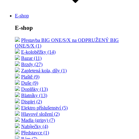
E-shop
E-shop
Přestavba BIG ONE/S/X na ODPRUŽENÝ BIG
ONE/S/X (1)
E-koloběžky (14)
Bazar (11)
Brzdy (27)
Zapletená kola, díly (1)
Plaště (9)
Duše (9)
Doplňky (13)
Blatníky (13)
Displej (2)
Elektro příslušenství (5)
Hlavové složení (2)
Madla (gripy) (7)
Nabíječky (4)
Představce (1)
Rám (7)