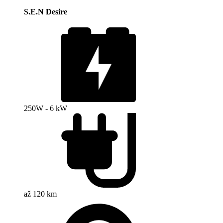
S.E.N Desire
250W - 6 kW
až 120 km