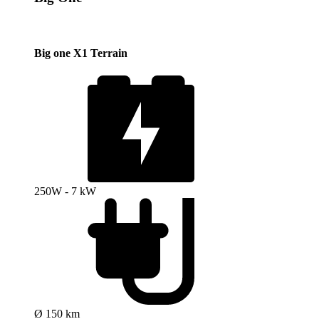
Big one X1 Terrain
250W - 7 kW
Ø 150 km