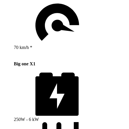
70 km/h *
Big one X1
250W - 6 kW