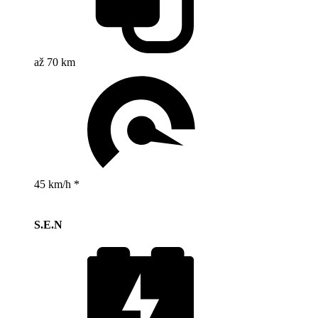
až 70 km
45 km/h *
S.E.N