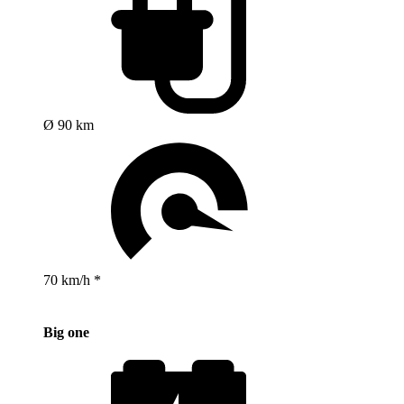
Ø 90 km
70 km/h *
Big one