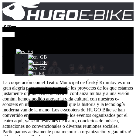
Una asociación que nos complace
La cooperación con el Teatro Municipal de Český Krumlov es una
gran alegría para nosotros y uno de los proyectos de los que estamos
justamente orgullosos. Gracias a la confianza mutua y a una visión
común, hemos podido apoyar la vida cultural con nuestros e-
scooters en un entorno único donde la historia y la tecnología
moderna van de la mano. Los e-scooters de HUGO Bike se han [...]
La cooperación con el Teatro Municipal de Český Krumlov es una
gran alegría para nosotros y uno de los proyectos de los que estamos
justamente orgullosos. Gracias a la confianza mutua y a una visión
común, hemos podido apoyar la vida cultural con nuestros e-
scooters en un entorno único en el que la historia y la tecnología
moderna van de la mano. Los e-scooters de HUGO Bike se han
convertido en una parte integral de los eventos organizados por el
teatro aquí, ya sean festivales de teatro, conciertos de música,
actuaciones no convencionales o diversas reuniones sociales.
Participamos activamente para mejorar la organización y garantizar
0