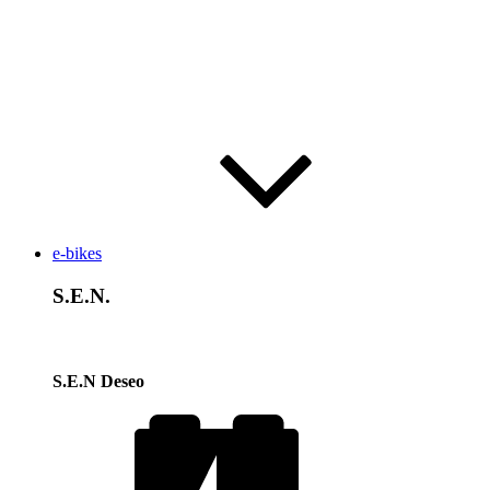
e-bikes
S.E.N.
S.E.N Deseo