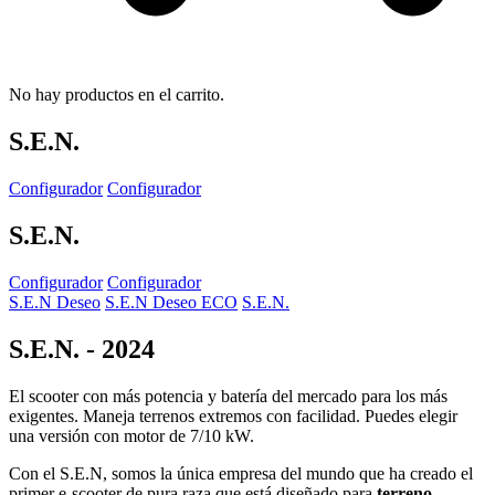
No hay productos en el carrito.
S.E.N.
Configurador
Configurador
S.E.N.
Configurador
Configurador
S.E.N Deseo
S.E.N Deseo ECO
S.E.N.
S.E.N.
-
2024
El scooter con más potencia y batería del mercado para los más
exigentes. Maneja terrenos extremos con facilidad. Puedes elegir
una versión con motor de 7/10 kW.
Con el S.E.N, somos la única empresa del mundo que ha creado el
primer e-scooter de pura raza que está diseñado para
terreno