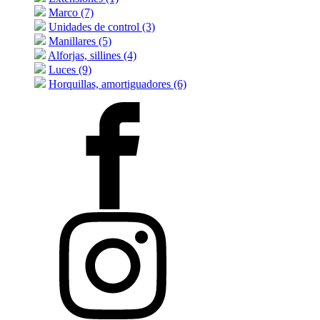
Marco (7)
Unidades de control (3)
Manillares (5)
Alforjas, sillines (4)
Luces (9)
Horquillas, amortiguadores (6)