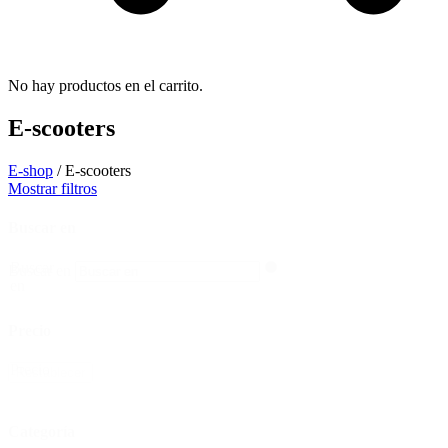
No hay productos en el carrito.
E-scooters
E-shop
/ E-scooters
Mostrar filtros
Buscar en
Buscar
Buscar en
en
Precio
Precio
Restablecer
Categoría