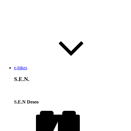
e-bikes
S.E.N.
S.E.N Deseo