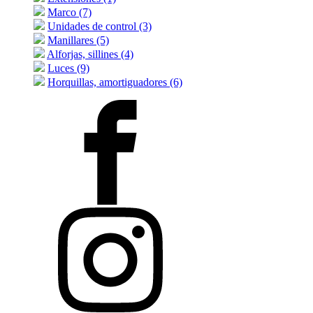
Marco (7)
Unidades de control (3)
Manillares (5)
Alforjas, sillines (4)
Luces (9)
Horquillas, amortiguadores (6)