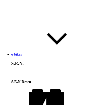
e-bikes
S.E.N.
S.E.N Deseo