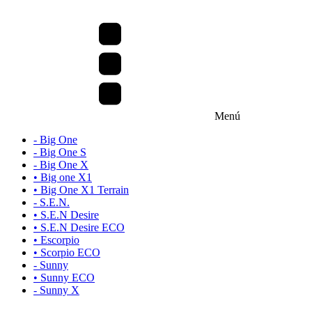
Menú
- Big One
- Big One S
- Big One X
• Big one X1
• Big One X1 Terrain
- S.E.N.
• S.E.N Desire
• S.E.N Desire ECO
• Escorpio
• Scorpio ECO
- Sunny
• Sunny ECO
- Sunny X