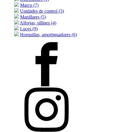
Marco (7)
Unidades de control (3)
Manillares (5)
Alforjas, sillines (4)
Luces (9)
Horquillas, amortiguadores (6)