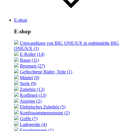
E-shop
E-shop
Umwandlung von BIG ONE/S/X in entbündelte BIG
ONE/S/X (1)
E-Roller (14)
Basar (11)
Bremsen (27)
Geflochtene Räder, Teile (1)
Mäntel (9)
Seele (9)
Zubehör (13)
Kotflügel (13)
Anzeige (2)
Elektrisches Zubehör (5)
Kopfzusammensetzung (2)
Griffe (7)
Ladegeräte (4)
Erweiterungen (1)