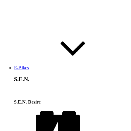
E-Bikes
S.E.N.
S.E.N. Desire