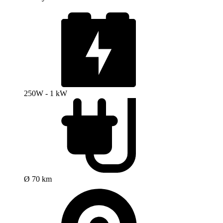
250W - 1 kW
Ø 70 km