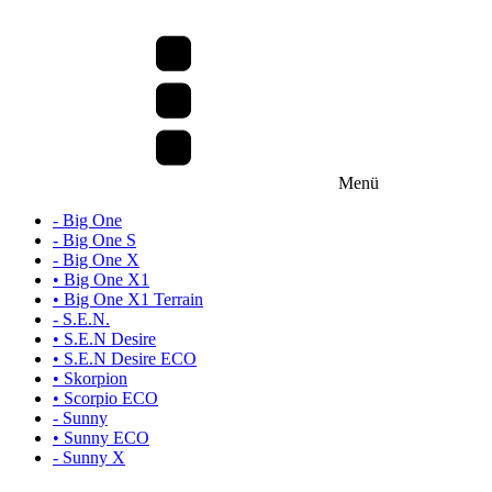
Menü
- Big One
- Big One S
- Big One X
• Big One X1
• Big One X1 Terrain
- S.E.N.
• S.E.N Desire
• S.E.N Desire ECO
• Skorpion
• Scorpio ECO
- Sunny
• Sunny ECO
- Sunny X