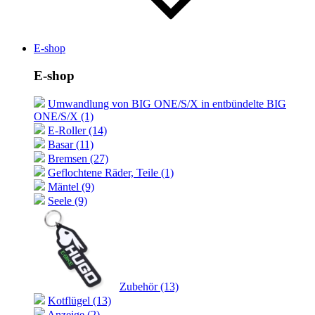
E-shop
E-shop
Umwandlung von BIG ONE/S/X in entbündelte BIG
ONE/S/X (1)
E-Roller (14)
Basar (11)
Bremsen (27)
Geflochtene Räder, Teile (1)
Mäntel (9)
Seele (9)
Zubehör (13)
Kotflügel (13)
Anzeige (2)