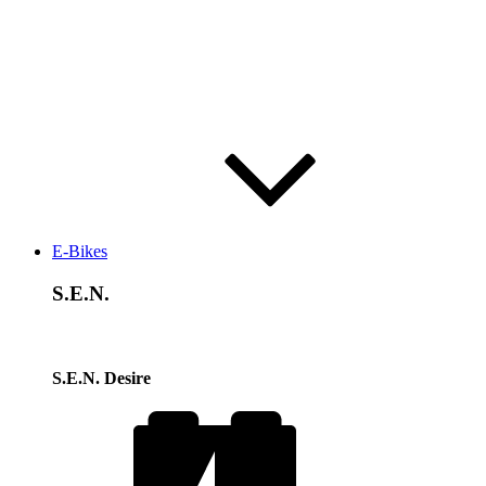
E-Bikes
S.E.N.
S.E.N. Desire