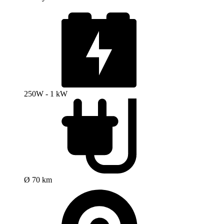
250W - 1 kW
Ø 70 km