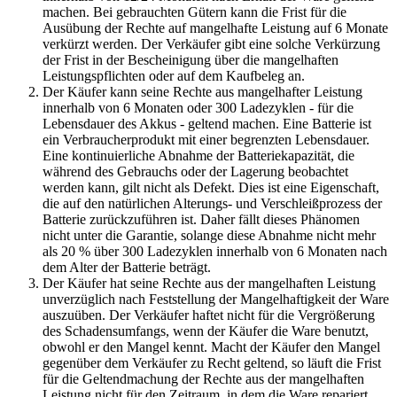
machen. Bei gebrauchten Gütern kann die Frist für die
Ausübung der Rechte auf mangelhafte Leistung auf 6 Monate
verkürzt werden. Der Verkäufer gibt eine solche Verkürzung
der Frist in der Bescheinigung über die mangelhaften
Leistungspflichten oder auf dem Kaufbeleg an.
Der Käufer kann seine Rechte aus mangelhafter Leistung
innerhalb von 6 Monaten oder 300 Ladezyklen - für die
Lebensdauer des Akkus - geltend machen. Eine Batterie ist
ein Verbraucherprodukt mit einer begrenzten Lebensdauer.
Eine kontinuierliche Abnahme der Batteriekapazität, die
während des Gebrauchs oder der Lagerung beobachtet
werden kann, gilt nicht als Defekt. Dies ist eine Eigenschaft,
die auf den natürlichen Alterungs- und Verschleißprozess der
Batterie zurückzuführen ist. Daher fällt dieses Phänomen
nicht unter die Garantie, solange diese Abnahme nicht mehr
als 20 % über 300 Ladezyklen innerhalb von 6 Monaten nach
dem Alter der Batterie beträgt.
Der Käufer hat seine Rechte aus der mangelhaften Leistung
unverzüglich nach Feststellung der Mangelhaftigkeit der Ware
auszuüben. Der Verkäufer haftet nicht für die Vergrößerung
des Schadensumfangs, wenn der Käufer die Ware benutzt,
obwohl er den Mangel kennt. Macht der Käufer den Mangel
gegenüber dem Verkäufer zu Recht geltend, so läuft die Frist
für die Geltendmachung der Rechte aus der mangelhaften
Leistung nicht für den Zeitraum, in dem die Ware repariert