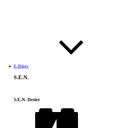
E-Bikes
S.E.N.
S.E.N. Desire