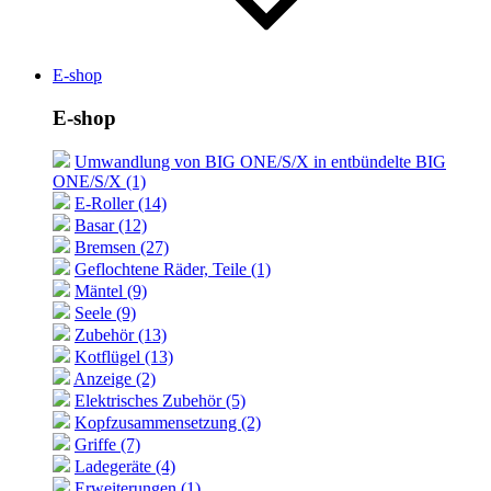
E-shop
E-shop
Umwandlung von BIG ONE/S/X in entbündelte BIG
ONE/S/X (1)
E-Roller (14)
Basar (12)
Bremsen (27)
Geflochtene Räder, Teile (1)
Mäntel (9)
Seele (9)
Zubehör (13)
Kotflügel (13)
Anzeige (2)
Elektrisches Zubehör (5)
Kopfzusammensetzung (2)
Griffe (7)
Ladegeräte (4)
Erweiterungen (1)