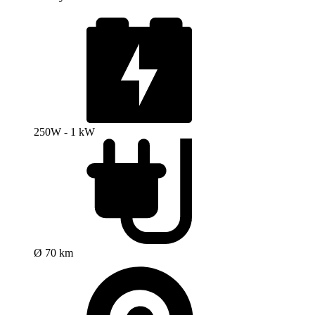
250W - 1 kW
Ø 70 km