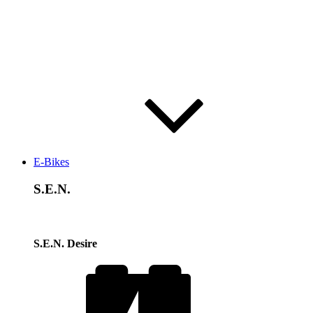
E-Bikes
S.E.N.
S.E.N. Desire