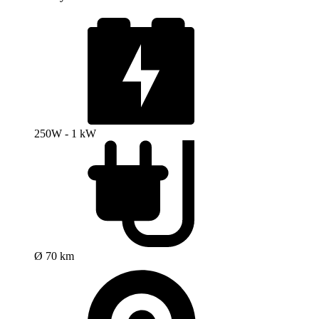
250W - 1 kW
Ø 70 km