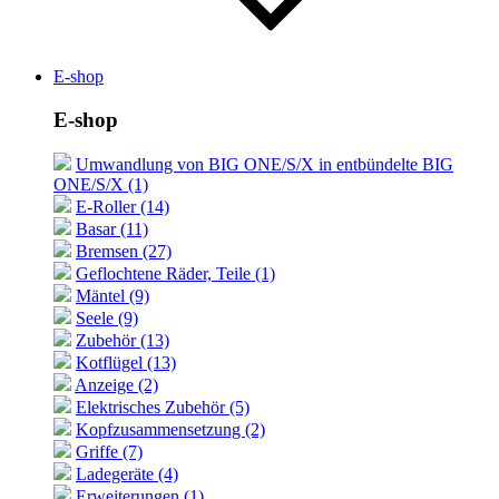
E-shop
E-shop
Umwandlung von BIG ONE/S/X in entbündelte BIG
ONE/S/X (1)
E-Roller (14)
Basar (11)
Bremsen (27)
Geflochtene Räder, Teile (1)
Mäntel (9)
Seele (9)
Zubehör (13)
Kotflügel (13)
Anzeige (2)
Elektrisches Zubehör (5)
Kopfzusammensetzung (2)
Griffe (7)
Ladegeräte (4)
Erweiterungen (1)