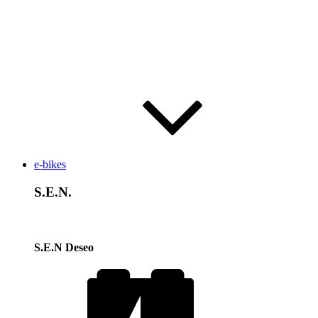
e-bikes
S.E.N.
S.E.N Deseo