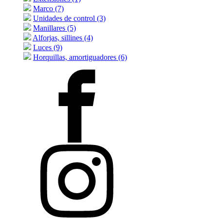
Marco (7)
Unidades de control (3)
Manillares (5)
Alforjas, sillines (4)
Luces (9)
Horquillas, amortiguadores (6)