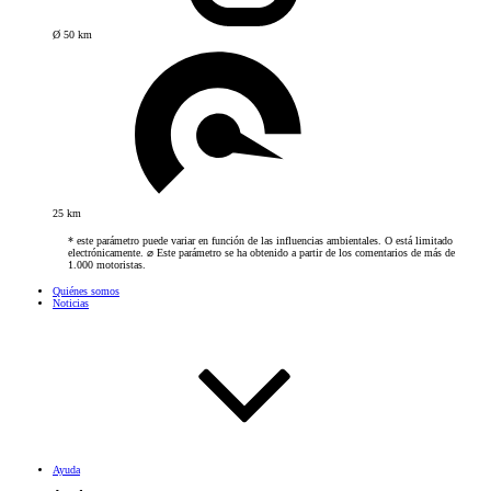
Ø 50 km
25 km
* este parámetro puede variar en función de las influencias ambientales. O está limitado
electrónicamente. ⌀ Este parámetro se ha obtenido a partir de los comentarios de más de
1.000 motoristas.
Quiénes somos
Noticias
Ayuda