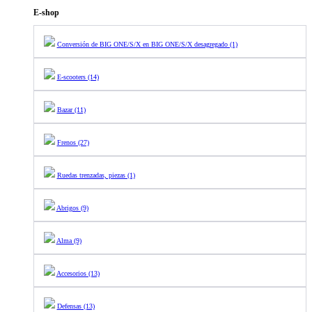
E-shop
Conversión de BIG ONE/S/X en BIG ONE/S/X desagregado (1)
E-scooters (14)
Bazar (11)
Frenos (27)
Ruedas trenzadas, piezas (1)
Abrigos (9)
Alma (9)
Accesorios (13)
Defensas (13)