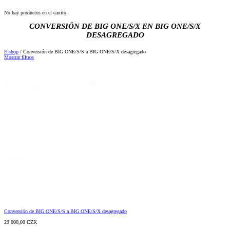
No hay productos en el carrito.
CONVERSIÓN DE BIG ONE/S/X EN BIG ONE/S/X
DESAGREGADO
E-shop
/ Conversión de BIG ONE/S/S a BIG ONE/S/X desagregado
Mostrar filtros
Buscar en
Buscar
Buscar en
en
Precio
Precio
Restablecer
Categoría
Categoría
Accesorios eléctricos
Conversión de BIG ONE/S/S a BIG ONE/S/X desagregado
29 000,00
CZK