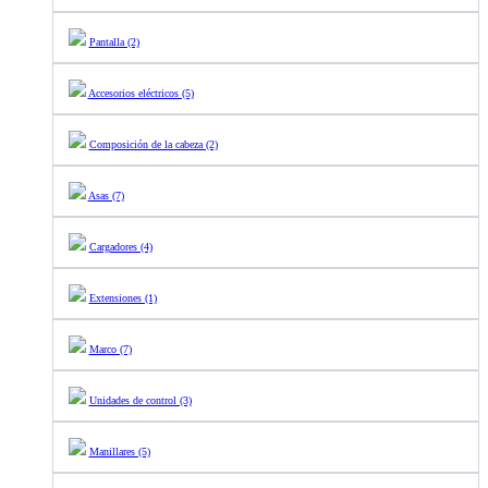
Pantalla (2)
Accesorios eléctricos (5)
Composición de la cabeza (2)
Asas (7)
Cargadores (4)
Extensiones (1)
Marco (7)
Unidades de control (3)
Manillares (5)