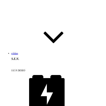
e-bikes
S.E.N.
S.E.N DESEO