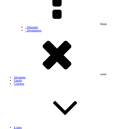
Menú
- Manuales
- Documentos
cerrar
Alquileres
Galería
Contacto
E-shop