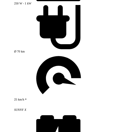
250 W - 1 kW
Ø 70 km
25 km/h *
SUNNY X