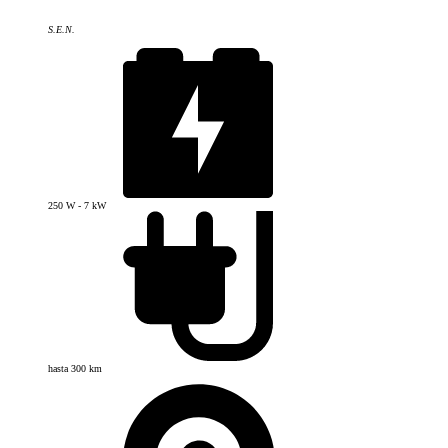
S.E.N.
250 W - 7 kW
hasta 300 km