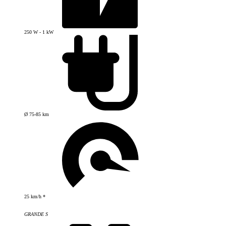
250 W - 1 kW
Ø 75-85 km
25 km/h *
GRANDE S