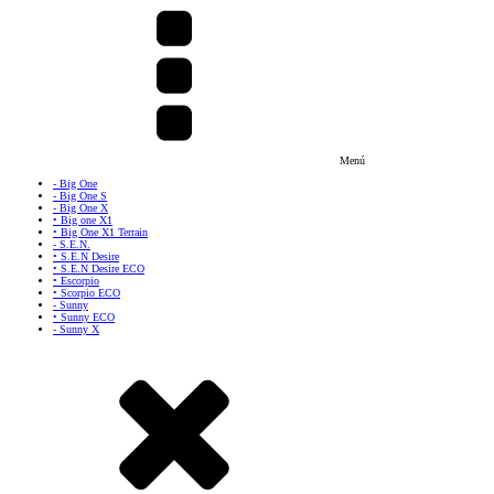
Menú
- Big One
- Big One S
- Big One X
• Big one X1
• Big One X1 Terrain
- S.E.N.
• S.E.N Desire
• S.E.N Desire ECO
• Escorpio
• Scorpio ECO
- Sunny
• Sunny ECO
- Sunny X