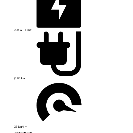
250 W - 1 kW
Ø 80 km
25 km/h *