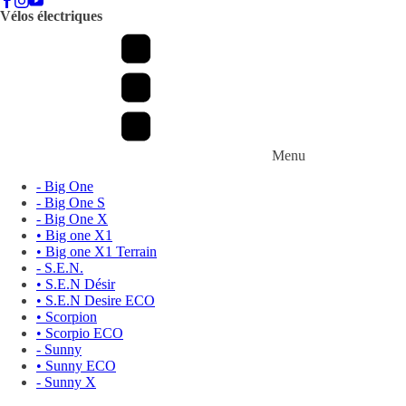
Vélos électriques
Menu
- Big One
- Big One S
- Big One X
• Big one X1
• Big one X1 Terrain
- S.E.N.
• S.E.N Désir
• S.E.N Desire ECO
• Scorpion
• Scorpio ECO
- Sunny
• Sunny ECO
- Sunny X