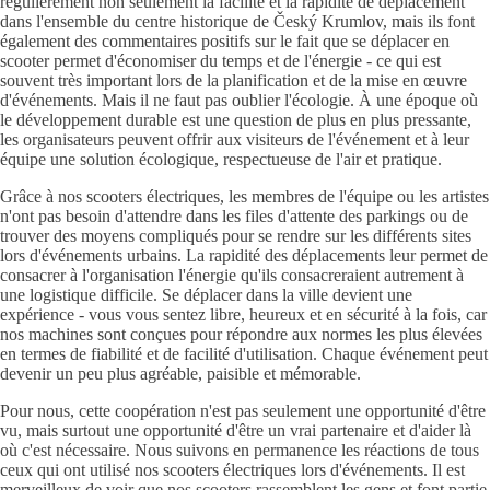
régulièrement non seulement la facilité et la rapidité de déplacement
dans l'ensemble du centre historique de Český Krumlov, mais ils font
également des commentaires positifs sur le fait que se déplacer en
scooter permet d'économiser du temps et de l'énergie - ce qui est
souvent très important lors de la planification et de la mise en œuvre
d'événements. Mais il ne faut pas oublier l'écologie. À une époque où
le développement durable est une question de plus en plus pressante,
les organisateurs peuvent offrir aux visiteurs de l'événement et à leur
équipe une solution écologique, respectueuse de l'air et pratique.
Grâce à nos scooters électriques, les membres de l'équipe ou les artistes
n'ont pas besoin d'attendre dans les files d'attente des parkings ou de
trouver des moyens compliqués pour se rendre sur les différents sites
lors d'événements urbains. La rapidité des déplacements leur permet de
consacrer à l'organisation l'énergie qu'ils consacreraient autrement à
une logistique difficile. Se déplacer dans la ville devient une
expérience - vous vous sentez libre, heureux et en sécurité à la fois, car
nos machines sont conçues pour répondre aux normes les plus élevées
en termes de fiabilité et de facilité d'utilisation. Chaque événement peut
devenir un peu plus agréable, paisible et mémorable.
Pour nous, cette coopération n'est pas seulement une opportunité d'être
vu, mais surtout une opportunité d'être un vrai partenaire et d'aider là
où c'est nécessaire. Nous suivons en permanence les réactions de tous
ceux qui ont utilisé nos scooters électriques lors d'événements. Il est
merveilleux de voir que nos scooters rassemblent les gens et font partie