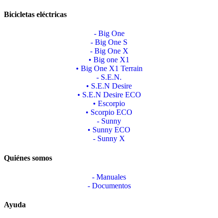
Bicicletas eléctricas
- Big One
- Big One S
- Big One X
• Big one X1
• Big One X1 Terrain
- S.E.N.
• S.E.N Desire
• S.E.N Desire ECO
• Escorpio
• Scorpio ECO
- Sunny
• Sunny ECO
- Sunny X
Quiénes somos
- Manuales
- Documentos
Ayuda