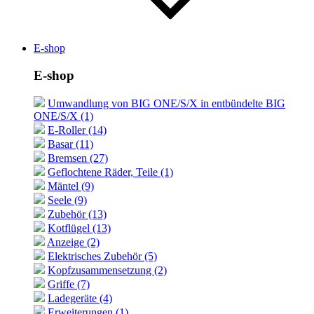
E-shop
E-shop
Umwandlung von BIG ONE/S/X in entbündelte BIG
ONE/S/X (1)
E-Roller (14)
Basar (11)
Bremsen (27)
Geflochtene Räder, Teile (1)
Mäntel (9)
Seele (9)
Zubehör (13)
Kotflügel (13)
Anzeige (2)
Elektrisches Zubehör (5)
Kopfzusammensetzung (2)
Griffe (7)
Ladegeräte (4)
Erweiterungen (1)