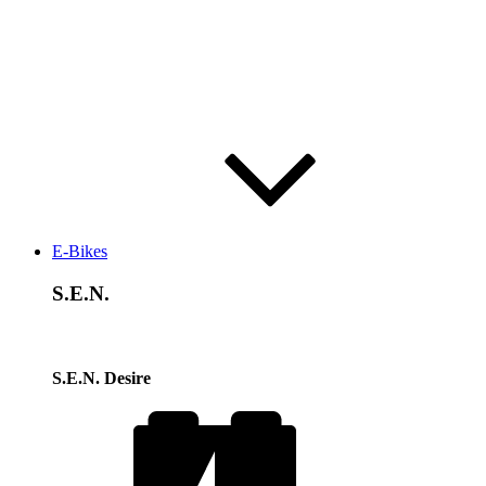
E-Bikes
S.E.N.
S.E.N. Desire