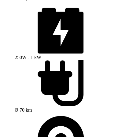
250W - 1 kW
Ø 70 km