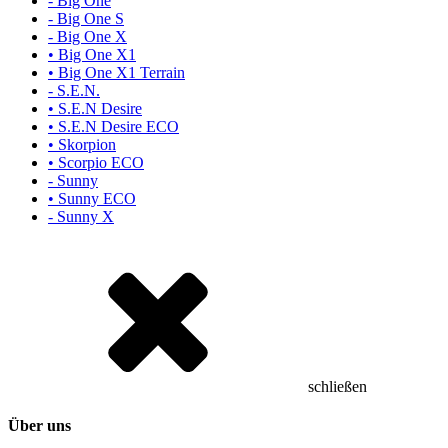
- Big One
- Big One S
- Big One X
• Big One X1
• Big One X1 Terrain
- S.E.N.
• S.E.N Desire
• S.E.N Desire ECO
• Skorpion
• Scorpio ECO
- Sunny
• Sunny ECO
- Sunny X
schließen
Über uns