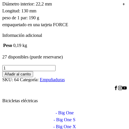
Diámetro interior: 22,2 mm
0
Longitud: 130 mm
peso de 1 par: 190 g
empaquetado en una tarjeta FORCE
Información adicional
Peso
0,19 kg
27 disponibles (puede reservarse)
madla
FORCE
Añadir al carrito
ERGO
SKU:
64
Categoría:
Empuñaduras
jištěná,
celočerná,
balená
cantidad
Bicicletas eléctricas
- Big One
- Big One S
- Big One X