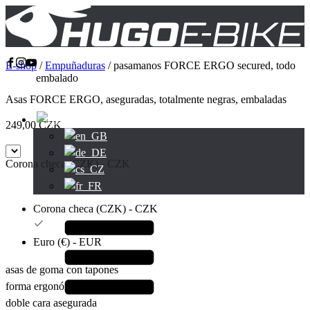
E-shop
/
Empuñaduras
/ pasamanos FORCE ERGO secured, todo
negro, embalado
Asas FORCE ERGO, aseguradas, totalmente negras, embaladas
249,00
CZK
Corona checa (CZK) - CZK
Corona checa (CZK) - CZK
Euro (€) - EUR
asas de goma con tapones
forma ergonómica
doble cara asegurada