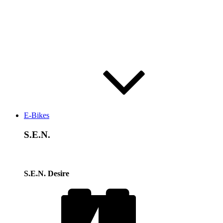
E-Bikes
S.E.N.
S.E.N. Desire