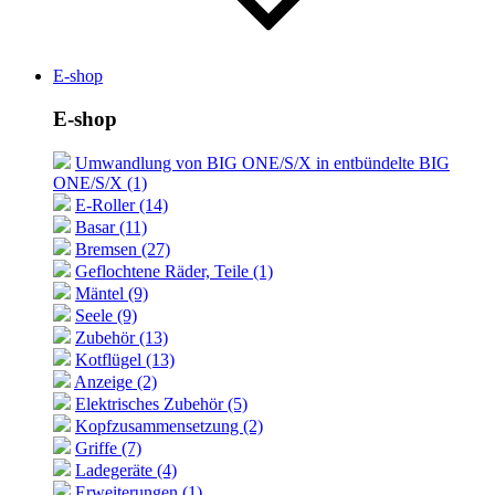
E-shop
E-shop
Umwandlung von BIG ONE/S/X in entbündelte BIG
ONE/S/X (1)
E-Roller (14)
Basar (11)
Bremsen (27)
Geflochtene Räder, Teile (1)
Mäntel (9)
Seele (9)
Zubehör (13)
Kotflügel (13)
Anzeige (2)
Elektrisches Zubehör (5)
Kopfzusammensetzung (2)
Griffe (7)
Ladegeräte (4)
Erweiterungen (1)