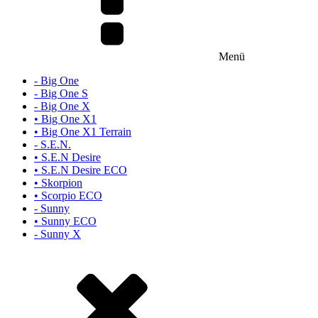
Menü
- Big One
- Big One S
- Big One X
• Big One X1
• Big One X1 Terrain
- S.E.N.
• S.E.N Desire
• S.E.N Desire ECO
• Skorpion
• Scorpio ECO
- Sunny
• Sunny ECO
- Sunny X