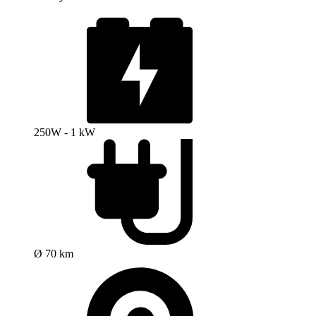
250W - 1 kW
Ø 70 km