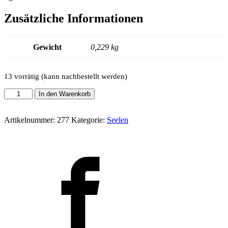
Zusätzliche Informationen
Gewicht
0,229 kg
13 vorrätig (kann nachbestellt werden)
Duše
In den Warenkorb
16
x
2,5
Artikelnummer:
277
Kategorie:
Seelen
AV
rovný
35mm
Menge