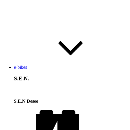
e-bikes
S.E.N.
S.E.N Deseo