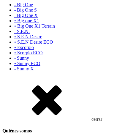
- Big One
- Big One S
- Big One X
• Big one X1
• Big One X1 Terrain
- S.E.N.
• S.E.N Desire
• S.E.N Desire ECO
• Escorpio
• Scorpio ECO
- Sunny
• Sunny ECO
- Sunny X
cerrar
Quiénes somos