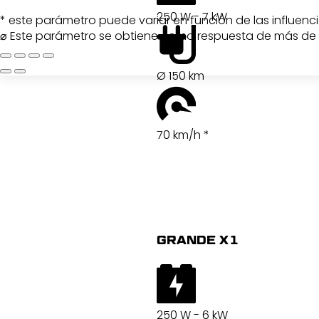
250 W - 7 kW
* este parámetro puede variar en función de las influenc
⌀ Este parámetro se obtiene como respuesta de más de 
Ø 150 km
70 km/h *
GRANDE X1
250 W - 6 kW