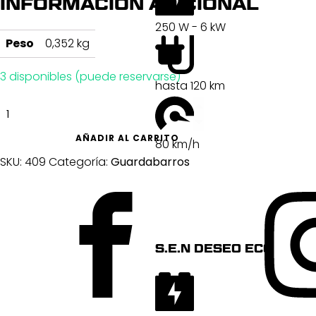
INFORMACIÓN ADICIONAL
250 W - 6 kW
Peso
0,352 kg
3 disponibles (puede reservarse)
hasta 120 km
Blatník
zadní
Big
AÑADIR AL CARRITO
one
80 km/h
červený
SKU:
409
Categoría:
Guardabarros
cantidad
S.E.N DESEO ECO