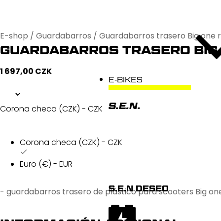
E-shop
/
Guardabarros
/ Guardabarros trasero Big one r
GUARDABARROS TRASERO BIG
1 697,00
CZK
E-BIKES
S.E.N.
Corona checa (CZK) - CZK
Corona checa (CZK) - CZK
Euro (€) - EUR
S.E.N DESEO
- guardabarros trasero de plástico para scooters Big on