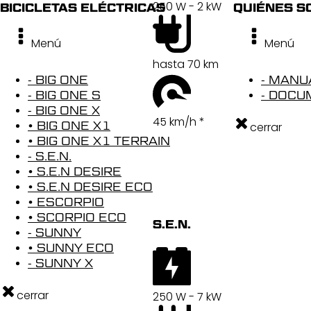
250 W - 2 kW
BICICLETAS ELÉCTRICAS
QUIÉNES 
Menú
Menú
hasta 70 km
- BIG ONE
- MANU
- BIG ONE S
- DOC
- BIG ONE X
45 km/h *
• BIG ONE X1
cerrar
• BIG ONE X1 TERRAIN
- S.E.N.
• S.E.N DESIRE
• S.E.N DESIRE ECO
• ESCORPIO
• SCORPIO ECO
S.E.N.
- SUNNY
• SUNNY ECO
- SUNNY X
cerrar
250 W - 7 kW