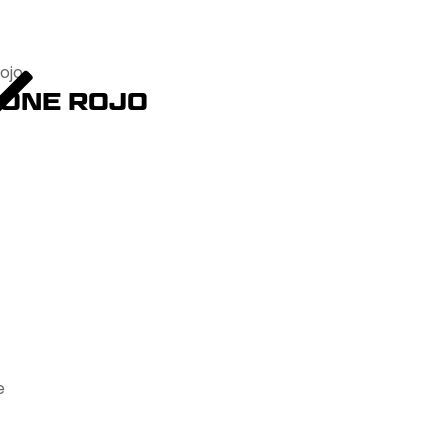
ojo
 ONE ROJO
e