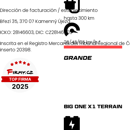
Dirección de facturación / establecimiento
hasta 300 km
Březí 35, 370 07 Kamenný Újezd
ICKO: 28146603, DIC: CZ28146603
25/45/85 km/h *
Inscrita en el Registro Mercantil del Tribunal Regional de 
inserto 20398.
GRANDE
BIG ONE X1 TERRAIN