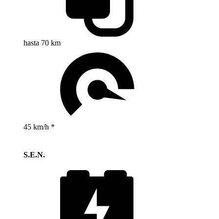
hasta 70 km
45 km/h *
S.E.N.