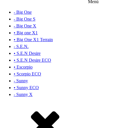
Menú
- Big One
- Big One S
- Big One X
• Big one X1
• Big One X1 Terrain
- S.E.N.
• S.E.N Desire
• S.E.N Desire ECO
• Escorpio
• Scorpio ECO
- Sunny
• Sunny ECO
- Sunny X