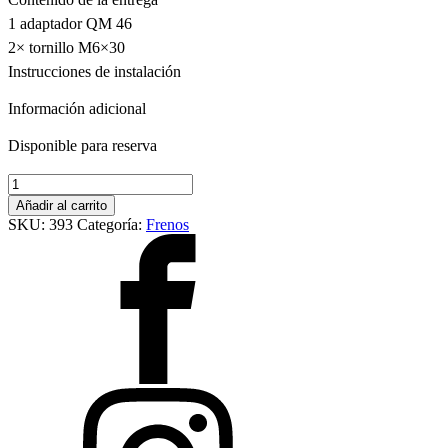
1 adaptador QM 46
2× tornillo M6×30
Instrucciones de instalación
Información adicional
Disponible para reserva
Adaptér
QM
Añadir al carrito
46,
SKU:
393
Categoría:
Frenos
PM
203–
220
cantidad