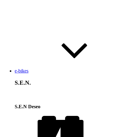
e-bikes
S.E.N.
S.E.N Deseo