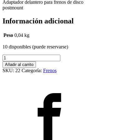
Adaptador delantero para frenos de disco
postmount
Información adicional
Peso
0,04 kg
10 disponibles (puede reservarse)
Adaptér
přední
Añadir al carrito
FORCE
SKU:
22
Categoría:
Frenos
POST/
POST
180mm,
černý
cantidad