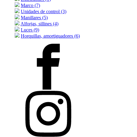
Marco (7)
Unidades de control (3)
Manillares (5)
Alforjas, sillines (4)
Luces (9)
Horquillas, amortiguadores (6)