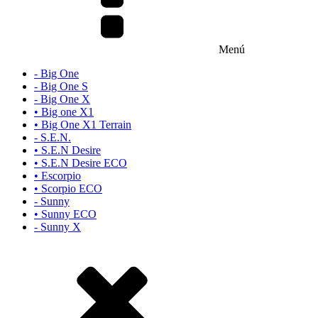
Menú
- Big One
- Big One S
- Big One X
• Big one X1
• Big One X1 Terrain
- S.E.N.
• S.E.N Desire
• S.E.N Desire ECO
• Escorpio
• Scorpio ECO
- Sunny
• Sunny ECO
- Sunny X