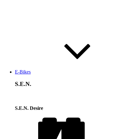
E-Bikes
S.E.N.
S.E.N. Desire