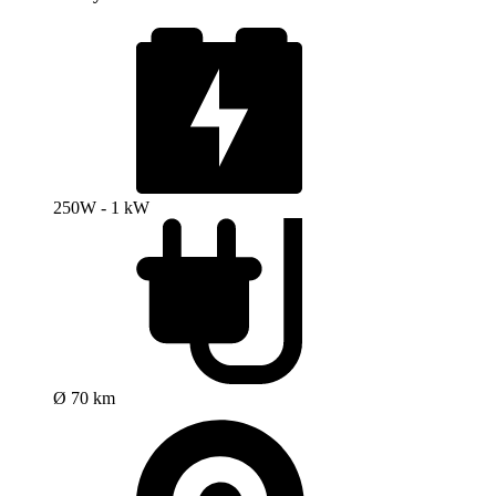
250W - 1 kW
Ø 70 km