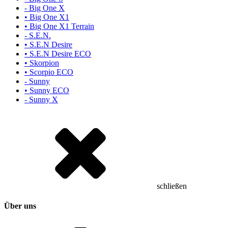
- Big One X
• Big One X1
• Big One X1 Terrain
- S.E.N.
• S.E.N Desire
• S.E.N Desire ECO
• Skorpion
• Scorpio ECO
- Sunny
• Sunny ECO
- Sunny X
schließen
Über uns