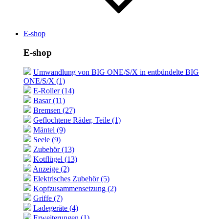
E-shop
E-shop
Umwandlung von BIG ONE/S/X in entbündelte BIG
ONE/S/X (1)
E-Roller (14)
Basar (11)
Bremsen (27)
Geflochtene Räder, Teile (1)
Mäntel (9)
Seele (9)
Zubehör (13)
Kotflügel (13)
Anzeige (2)
Elektrisches Zubehör (5)
Kopfzusammensetzung (2)
Griffe (7)
Ladegeräte (4)
Erweiterungen (1)