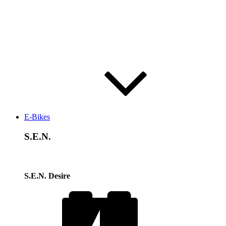
E-Bikes
S.E.N.
S.E.N. Desire