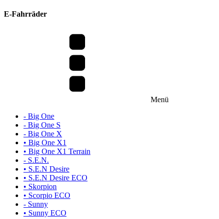
E-Fahrräder
Menü
- Big One
- Big One S
- Big One X
• Big One X1
• Big One X1 Terrain
- S.E.N.
• S.E.N Desire
• S.E.N Desire ECO
• Skorpion
• Scorpio ECO
- Sunny
• Sunny ECO