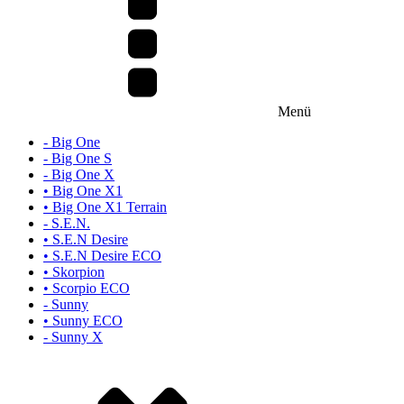
Menü
- Big One
- Big One S
- Big One X
• Big One X1
• Big One X1 Terrain
- S.E.N.
• S.E.N Desire
• S.E.N Desire ECO
• Skorpion
• Scorpio ECO
- Sunny
• Sunny ECO
- Sunny X