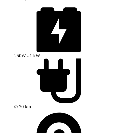
250W - 1 kW
Ø 70 km