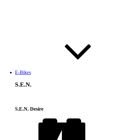
E-Bikes
S.E.N.
S.E.N. Desire