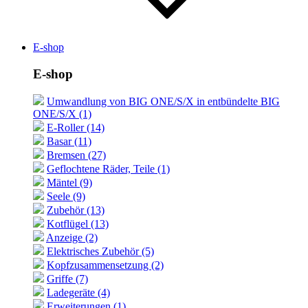
E-shop
E-shop
Umwandlung von BIG ONE/S/X in entbündelte BIG
ONE/S/X (1)
E-Roller (14)
Basar (11)
Bremsen (27)
Geflochtene Räder, Teile (1)
Mäntel (9)
Seele (9)
Zubehör (13)
Kotflügel (13)
Anzeige (2)
Elektrisches Zubehör (5)
Kopfzusammensetzung (2)
Griffe (7)
Ladegeräte (4)
Erweiterungen (1)