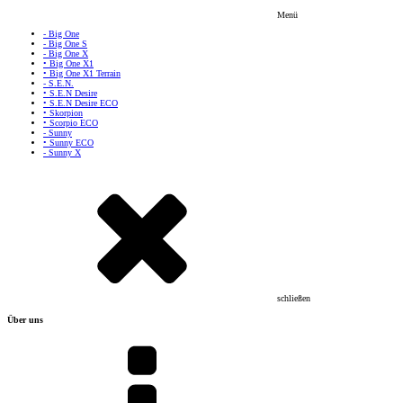
Menü
- Big One
- Big One S
- Big One X
• Big One X1
• Big One X1 Terrain
- S.E.N.
• S.E.N Desire
• S.E.N Desire ECO
• Skorpion
• Scorpio ECO
- Sunny
• Sunny ECO
- Sunny X
schließen
Über uns