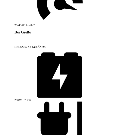
25/45/85 km/h *
Der Große
GROSSES X1-GELÄNDE
250W - 7 kW