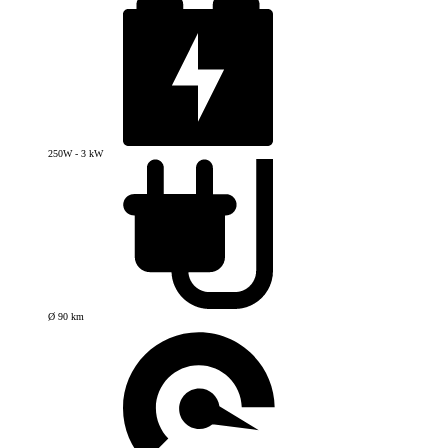
250W - 3 kW
Ø 90 km