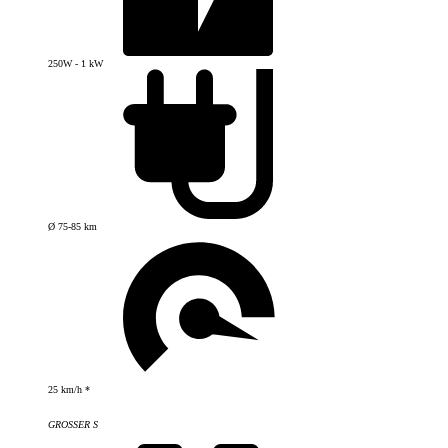
250W - 1 kW
Ø 75-85 km
25 km/h *
GROSSER S