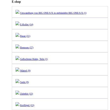
E-shop
Umwandlung von BIG ONE/S/X in entbündelte BIG ONE/S/X (1)
E-Roller (14)
Basar (11)
Bremsen (27)
Geflochtene Räder, Teile (1)
Mäntel (9)
Seele (9)
Zubehör (13)
Kotflügel (13)