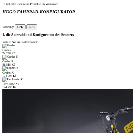
Es befinden sich keine Produkte im Warenkorb.
HUGO FAHRRAD-KONFIGURATOR
Währung:
CZK
EUR
1. die Auswahl und Konfiguration des Scooters
Wählen Sie ein Rollermodell:
Großes
74.298 Kč
Großer S
81.818 Kč
Großes X
124.793 Kč
Der Große X1
124.793 Kč