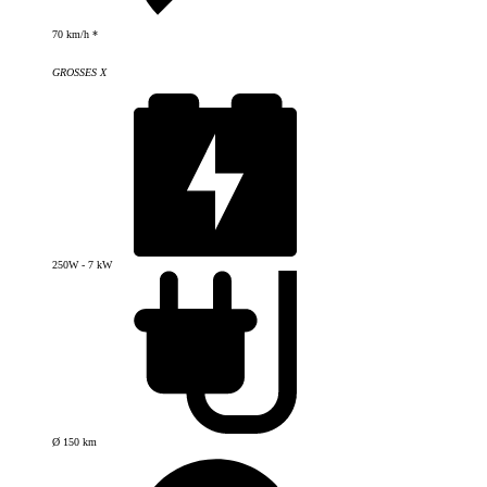
70 km/h *
GROSSES X
250W - 7 kW
Ø 150 km