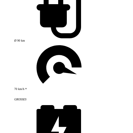
Ø 90 km
70 km/h *
GROSSES