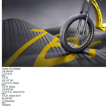
Großes X1-Gelände
136.364 Kč
S.E.N.
161 157 Kč
S.E.N. Desire
119 835 Kč
S.E.N. Desire ECO
81.818 Kč
Skorpion