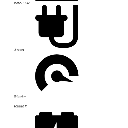
250W - 1 kW
Ø 70 km
25 km/h *
SONNIG X