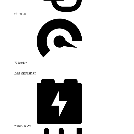
Ø 150 km
70 km/h *
DER GROSSE X1
250W - 6 kW