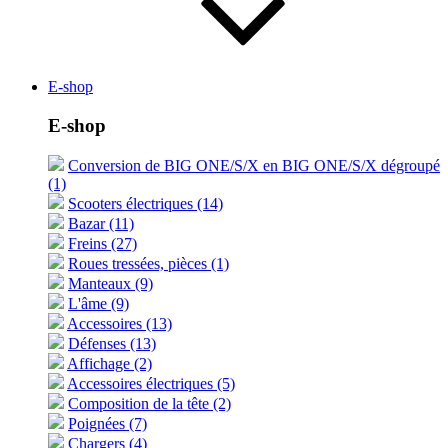
E-shop
E-shop
Conversion de BIG ONE/S/X en BIG ONE/S/X dégroupé
(1)
Scooters électriques (14)
Bazar (11)
Freins (27)
Roues tressées, pièces (1)
Manteaux (9)
L'âme (9)
Accessoires (13)
Défenses (13)
Affichage (2)
Accessoires électriques (5)
Composition de la tête (2)
Poignées (7)
Chargers (4)