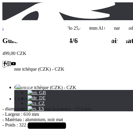
E-shop
/
Guidon
/ Guidon Hugo vélo 25,4/610mm Al noir mat hirond
Guidon vélo Hugo 25,4/610mm Al noir mat
499,00
CZK
Couronne tchèque (CZK) - CZK
Couronne tchèque (CZK) - CZK
L'euro (€) - EUR
- diamètre du guidon pour la potence : 25,4 mm
- Largeur : 610 mm
- Matériau : aluminium, noir mat
- Poids : 322 g