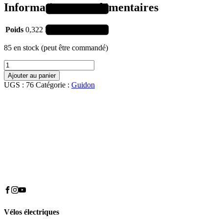
Informations complémentaires
Poids
0,322 kg
85 en stock (peut être commandé)
quantité
de
Ajouter au panier
Řidítka
UGS :
76
Catégorie :
Guidon
Hugo
bike
25,4/610mm
Al
černá
mat.
vlaštovky
Vélos électriques