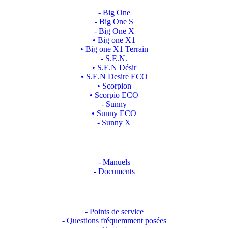
- Big One
- Big One S
- Big One X
• Big one X1
• Big one X1 Terrain
- S.E.N.
• S.E.N Désir
• S.E.N Desire ECO
• Scorpion
• Scorpio ECO
- Sunny
• Sunny ECO
- Sunny X
- Manuels
- Documents
- Points de service
- Questions fréquemment posées