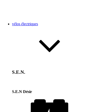
vélos électriques
S.E.N.
S.E.N Désir