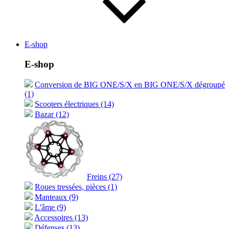
E-shop
E-shop
Conversion de BIG ONE/S/X en BIG ONE/S/X dégroupé
(1)
Scooters électriques (14)
Bazar (12)
Freins (27)
Roues tressées, pièces (1)
Manteaux (9)
L'âme (9)
Accessoires (13)
Défenses (13)