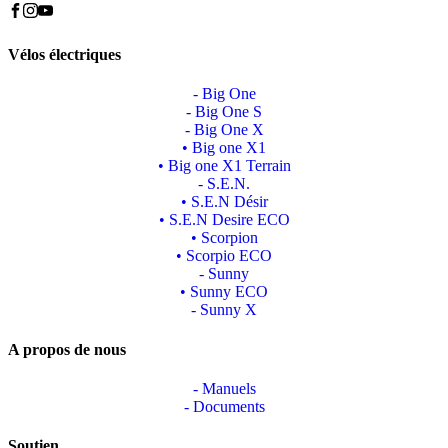
Vélos électriques
- Big One
- Big One S
- Big One X
• Big one X1
• Big one X1 Terrain
- S.E.N.
• S.E.N Désir
• S.E.N Desire ECO
• Scorpion
• Scorpio ECO
- Sunny
• Sunny ECO
- Sunny X
A propos de nous
- Manuels
- Documents
Soutien