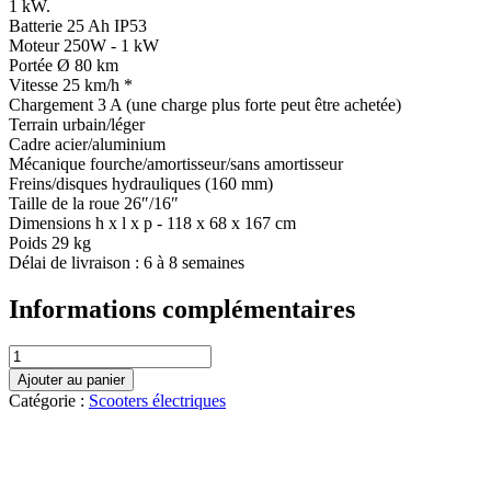
1 kW.
Batterie 25 Ah IP53
Moteur 250W - 1 kW
Portée Ø 80 km
Vitesse 25 km/h *
Chargement 3 A (une charge plus forte peut être achetée)
Terrain urbain/léger
Cadre acier/aluminium
Mécanique fourche/amortisseur/sans amortisseur
Freins/disques hydrauliques (160 mm)
Taille de la roue 26″/16″
Dimensions h x l x p - 118 x 68 x 167 cm
Poids 29 kg
Délai de livraison : 6 à 8 semaines
Informations complémentaires
quantité
de
Ajouter au panier
SUNNY
Catégorie :
Scooters électriques
X