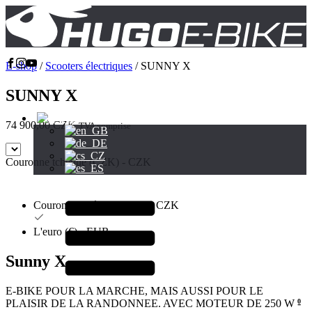
E-shop
/
Scooters électriques
/ SUNNY X
SUNNY X
74 900,00
CZK
TVA comprise
Couronne tchèque (CZK) - CZK
Couronne tchèque (CZK) - CZK
L'euro (€) - EUR
Sunny X
E-BIKE POUR LA MARCHE, MAIS AUSSI POUR LE
PLAISIR DE LA RANDONNEE. AVEC MOTEUR DE 250 W -
0