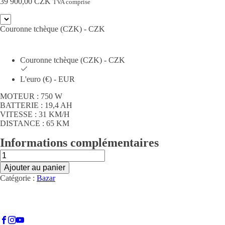
39 900,00
CZK
TVA comprise
Couronne tchèque (CZK) - CZK
Couronne tchèque (CZK) - CZK
L'euro (€) - EUR
MOTEUR : 750 W
BATTERIE : 19,4 AH
VITESSE : 31 KM/H
DISTANCE : 65 KM
Informations complémentaires
quantité
de
Ajouter au panier
HUGO
Catégorie :
Bazar
Bike
SUNNY
ECO
(NOVÁ)