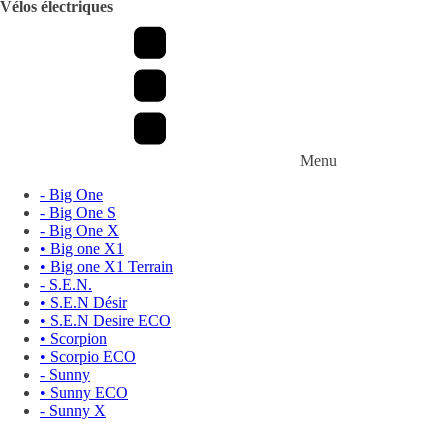
Vélos électriques
Menu
- Big One
- Big One S
- Big One X
• Big one X1
• Big one X1 Terrain
- S.E.N.
• S.E.N Désir
• S.E.N Desire ECO
• Scorpion
• Scorpio ECO
- Sunny
• Sunny ECO
- Sunny X