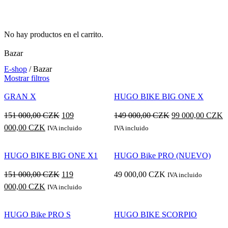
No hay productos en el carrito.
Bazar
E-shop
/ Bazar
Mostrar filtros
GRAN X
HUGO BIKE BIG ONE X
El
El
E
151 000,00
CZK
109
149 000,00
CZK
99 000,00
CZK
El
precio
precio
p
000,00
CZK
IVA incluido
IVA incluido
precio
original
original
a
actual
era:
era:
e
HUGO BIKE BIG ONE X1
HUGO Bike PRO (NUEVO)
es:
151
149
9
El
151 000,00
CZK
119
49 000,00
CZK
IVA incluido
109
000,00 Kč.
000,00 Kč.
0
El
precio
000,00
CZK
IVA incluido
000,00 Kč.
precio
original
actual
era:
HUGO Bike PRO S
HUGO BIKE SCORPIO
es:
151