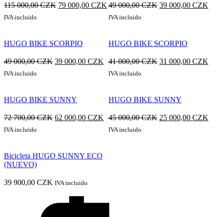
El
El
El
El
115 000,00
CZK
79 000,00
CZK
49 000,00
CZK
39 000,00
CZK
119
000,00 Kč.
precio
precio
precio
pr
IVA incluido
IVA incluido
000,00 Kč.
original
actual
original
act
era:
es:
era:
es:
HUGO BIKE SCORPIO
HUGO BIKE SCORPIO
115
79
49
39
El
El
El
El
49 000,00
CZK
39 000,00
CZK
41 000,00
CZK
31 000,00
CZK
000,00 Kč.
000,00 Kč.
000,00 Kč.
00
precio
precio
precio
pr
IVA incluido
IVA incluido
original
actual
original
act
era:
es:
era:
es:
HUGO BIKE SUNNY
HUGO BIKE SUNNY
49
39
41
31
El
El
El
El
72 700,00
CZK
62 000,00
CZK
45 000,00
CZK
25 000,00
CZK
000,00 Kč.
000,00 Kč.
000,00 Kč.
00
precio
precio
precio
pr
IVA incluido
IVA incluido
original
actual
original
act
era:
es:
era:
es:
Bicicleta HUGO SUNNY ECO
72
62
45
25
(NUEVO)
700,00 Kč.
000,00 Kč.
000,00 Kč.
00
39 900,00
CZK
IVA incluido