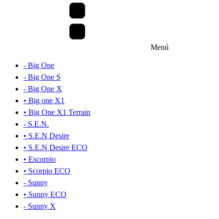
Menú
- Big One
- Big One S
- Big One X
• Big one X1
• Big One X1 Terrain
- S.E.N.
• S.E.N Desire
• S.E.N Desire ECO
• Escorpio
• Scorpio ECO
- Sunny
• Sunny ECO
- Sunny X