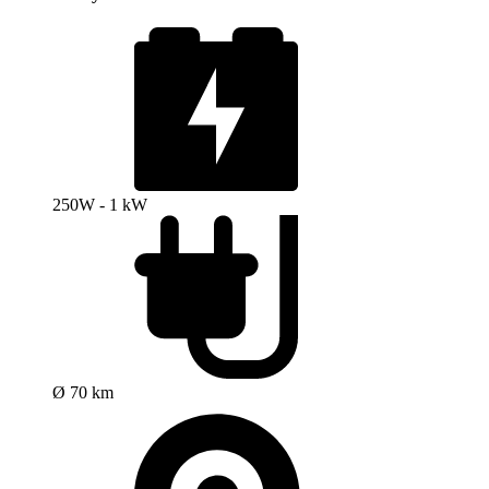
250W - 1 kW
Ø 70 km