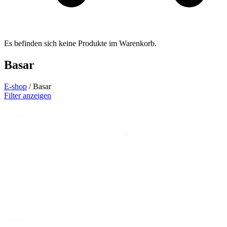
Es befinden sich keine Produkte im Warenkorb.
Basar
E-shop
/ Basar
Filter anzeigen
Suche
Suche
Suche
Preis
Preis
Zurücksetzen
Kategorie