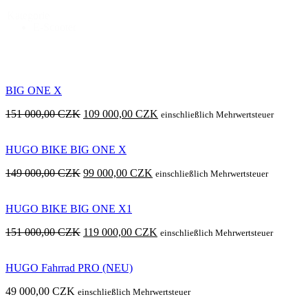
Kategorie
E-Scooter
BIG ONE X
Ursprünglicher
Aktueller
151 000,00
CZK
109 000,00
CZK
einschließlich Mehrwertsteuer
Preis
Preis
war:
ist:
HUGO BIKE BIG ONE X
151
109
000,00 Kč
000,00 Kč.
Ursprünglicher
Aktueller
149 000,00
CZK
99 000,00
CZK
einschließlich Mehrwertsteuer
Preis
Preis
war:
ist:
HUGO BIKE BIG ONE X1
149
99
000,00 Kč
000,00 Kč.
Ursprünglicher
Aktueller
151 000,00
CZK
119 000,00
CZK
einschließlich Mehrwertsteuer
Preis
Preis
war:
ist:
HUGO Fahrrad PRO (NEU)
151
119
000,00 Kč
000,00 Kč.
49 000,00
CZK
einschließlich Mehrwertsteuer