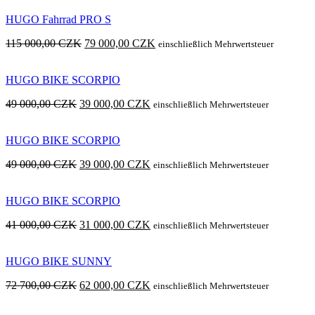
HUGO Fahrrad PRO S
Ursprünglicher
Aktueller
115 000,00
CZK
79 000,00
CZK
einschließlich Mehrwertsteuer
Preis
Preis
war:
ist:
HUGO BIKE SCORPIO
115
79
000,00 Kč
000,00 Kč.
Ursprünglicher
Aktueller
49 000,00
CZK
39 000,00
CZK
einschließlich Mehrwertsteuer
Preis
Preis
war:
ist:
HUGO BIKE SCORPIO
49
39
000,00 Kč
000,00 Kč.
Ursprünglicher
Aktueller
49 000,00
CZK
39 000,00
CZK
einschließlich Mehrwertsteuer
Preis
Preis
war:
ist:
HUGO BIKE SCORPIO
49
39
000,00 Kč
000,00 Kč.
Ursprünglicher
Aktueller
41 000,00
CZK
31 000,00
CZK
einschließlich Mehrwertsteuer
Preis
Preis
war:
ist:
HUGO BIKE SUNNY
41
31
000,00 Kč
000,00 Kč.
Ursprünglicher
Aktueller
72 700,00
CZK
62 000,00
CZK
einschließlich Mehrwertsteuer
Preis
Preis
war:
ist: