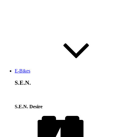
E-Bikes
S.E.N.
S.E.N. Desire