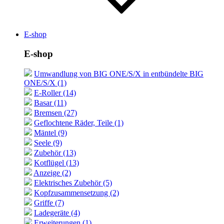
E-shop
E-shop
Umwandlung von BIG ONE/S/X in entbündelte BIG
ONE/S/X (1)
E-Roller (14)
Basar (11)
Bremsen (27)
Geflochtene Räder, Teile (1)
Mäntel (9)
Seele (9)
Zubehör (13)
Kotflügel (13)
Anzeige (2)
Elektrisches Zubehör (5)
Kopfzusammensetzung (2)
Griffe (7)
Ladegeräte (4)
Erweiterungen (1)