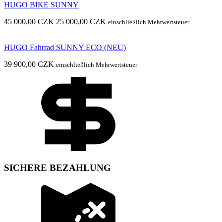
HUGO BIKE SUNNY
72
62
700,00 Kč
000,00 Kč.
Ursprünglicher
Aktueller
45 000,00
CZK
25 000,00
CZK
einschließlich Mehrwertsteuer
Preis
Preis
war:
ist:
HUGO Fahrrad SUNNY ECO (NEU)
45
25
000,00 Kč
000,00 Kč.
39 900,00
CZK
einschließlich Mehrwertsteuer
SICHERE BEZAHLUNG